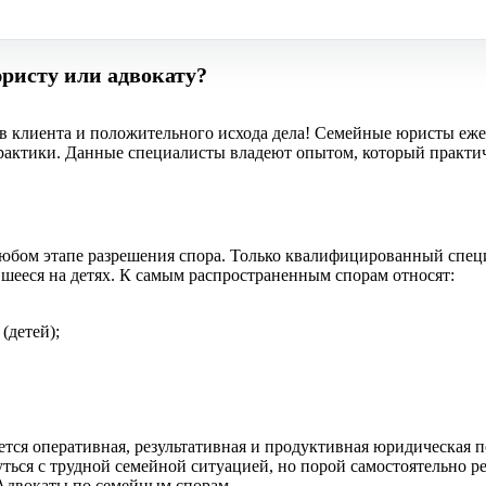
юристу или адвокату?
сов клиента и положительного исхода дела! Семейные юристы е
актики. Данные специалисты владеют опытом, который практич
юбом этапе разрешения спора. Только квалифицированный специ
шееся на детях. К самым распространенным спорам относят:
(детей);
ется оперативная, результативная и продуктивная юридическая 
ься с трудной семейной ситуацией, но порой самостоятельно реш
 Адвокаты по семейным спорам.