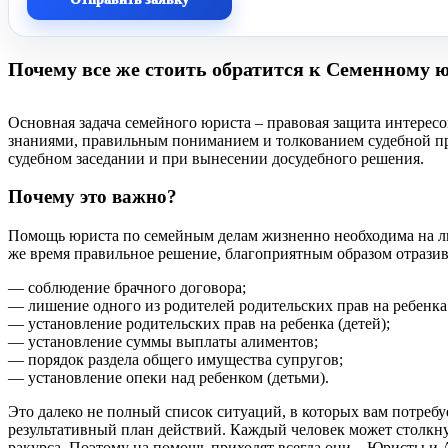
Почему все же стоить обратится к Семенному 
Основная задача семейного юриста – правовая защита интере
знаниями, правильным пониманием и толкованием судебной пр
судебном заседании и при вынесении досудебного решения.
Почему это важно?
Помощь юриста по семейным делам жизненно необходима на л
же время правильное решение, благоприятным образом отразив
— соблюдение брачного договора;
— лишение одного из родителей родительских прав на ребенка 
— установление родительских прав на ребенка (детей);
— установление суммы выплаты алиментов;
— порядок раздела общего имущества супругов;
— установление опеки над ребенком (детьми).
Это далеко не полный список ситуаций, в которых вам потребу
результативный план действий. Каждый человек может столкнут
ракурса. Поэтому на помощь приходят всегда они – Юристы и