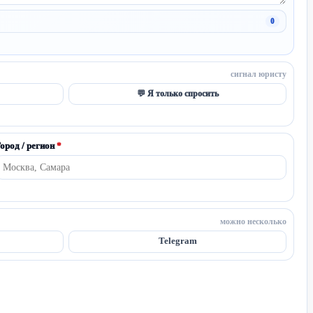
0
сигнал юристу
💬 Я только спросить
ород / регион
*
можно несколько
Telegram