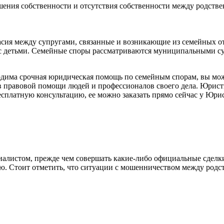
шения собственности и отсутствия собственности между родств
сия между супругами, связанные и возникающие из семейных отно
я с детьми. Семейные споры рассматриваются муниципальными 
има срочная юридическая помощь по семейным спорам, вы может
в правовой помощи людей и профессионалов своего дела. Юрист
сплатную консультацию, ее можно заказать прямо сейчас у Юри
иалистом, прежде чем совершать какие-либо официальные сделк
ю. Стоит отметить, что ситуации с мошенничеством между родс