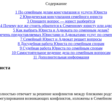
Содержание
1 По семейным делам консультация и услуги Юриста
2 Юридическая консультация семейного юриста
3 Опишите вопрос — юрист разберётся
4 Почему все же стоить обратится к Семенному юристу или адв
5 Как выбрать Юриста и Адвоката по семенным делам?
речень предоставляемых Юристами и Адвокатами услуг по семе
7 Семейный Юрист и Адвокат решает вопросы
8 Досудебная работа Юриста по семейным спорам
9 Судебная работа Юриста по семейным спорам
10 Самостоятельное ведение дела по семейным вопросам
11 Дополнительная информация
иста
полностью отвечает за решение конфликтов между близкими род
 урегулирования возникающих конфликтов, изложены в Семейном