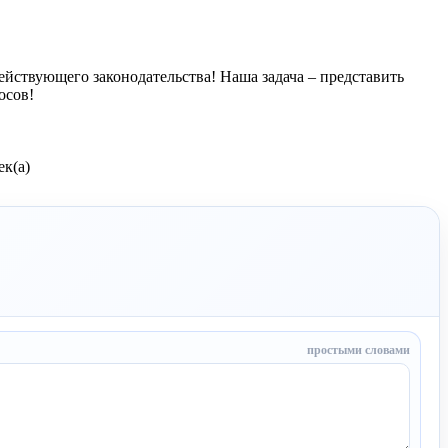
йствующего законодательства! Наша задача – представить
осов!
к(а)
простыми словами