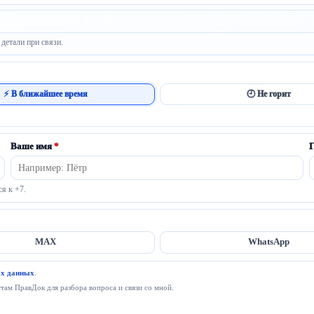
детали при связи.
⚡ В ближайшее время
🕘 Не горит
Ваше имя
*
Г
ся к +7.
MAX
WhatsApp
ых данных
.
ам ПравДок для разбора вопроса и связи со мной.