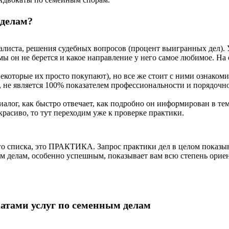
 делам?
алиста, решения судебных вопросов (процент выигранных дел). У
мы он не берется и какое направление у него самое любимое. На
екоторые их просто покупают), но все же стоит с ними ознакоми
 не является 100% показателем профессиональности и порядочно
иалог, как быстро отвечает, как подробно он информирован в те
расиво, то тут переходим уже к проверке практики.
его списка, это ПРАКТИКА. Запрос практики дел в целом показы
ым делам, особенно успешным, показывает вам всю степень орие
атами услуг по семенным делам