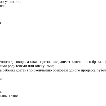
онсультацию;
ции;
а.
чного договора, а также признание ранее заключенного брака –
ными родителями или опекунами;
 ребенка (детей) по окончанию бракоразводного процесса путем
а;
;
алиментов;