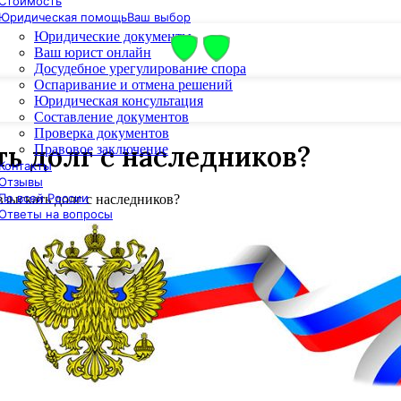
Стоимость
Юридическая помощь
Ваш выбор
Юридические документы
Ваш юрист онлайн
Досудебное урегулирование спора
Оспаривание и отмена решений
Юридическая консультация
Составление документов
Проверка документов
ь долг с наследников?
Правовое заключение
Контакты
Отзывы
По всей России
зыскать долг с наследников?
Ответы на вопросы