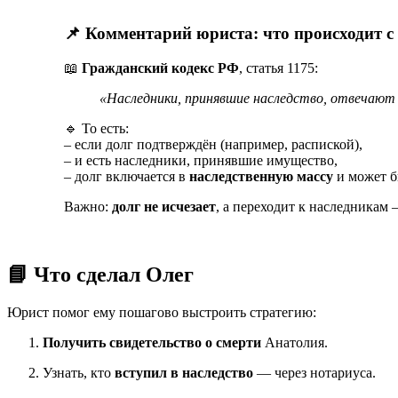
📌 Комментарий юриста: что происходит с
📖
Гражданский кодекс РФ
, статья 1175:
«Наследники, принявшие наследство, отвечают 
🔹 То есть:
– если долг подтверждён (например, распиской),
– и есть наследники, принявшие имущество,
– долг включается в
наследственную массу
и может б
Важно:
долг не исчезает
, а переходит к наследникам
📘 Что сделал Олег
Юрист помог ему пошагово выстроить стратегию:
Получить свидетельство о смерти
Анатолия.
Узнать, кто
вступил в наследство
— через нотариуса.