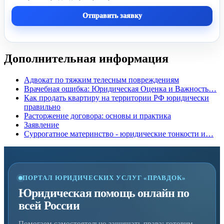
Отправить заявку
Дополнительная информация
Адвокат по тяжким телесным повреждениям
Врачебная ошибка: Юридическая Оценка и Важность…
Как продать квартиру на территории РФ юридически
правильно
Расторжение договора: основы и практика
Заявление
Суррогатное материнство - юридические тонкости и…
ПОРТАЛ ЮРИДИЧЕСКИХ УСЛУГ «ПРАВДОК»
Юридическая помощь онлайн по
всей России
Помогаем самостоятельно защищать права: готовим