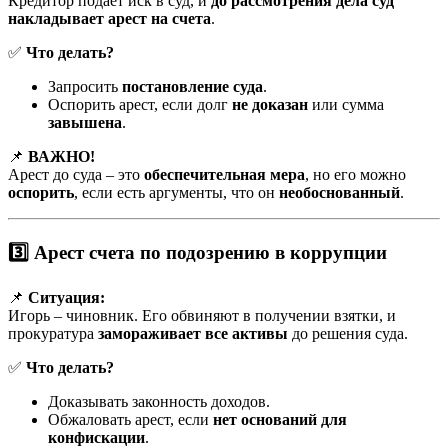
Кредитор подает иск в суд, и
до рассмотрения дела суд
накладывает арест на счета
.
✅
Что делать?
Запросить
постановление суда
.
Оспорить арест, если долг
не доказан
или сумма
завышена
.
📌
ВАЖНО!
Арест до суда – это
обеспечительная мера
, но его можно
оспорить
, если есть аргументы, что он
необоснованный
.
3️⃣ Арест счета по подозрению в коррупции
📌
Ситуация:
Игорь – чиновник. Его обвиняют в получении взятки, и
прокуратура
замораживает все активы
до решения суда.
✅
Что делать?
Доказывать законность доходов.
Обжаловать арест, если
нет оснований для
конфискации
.