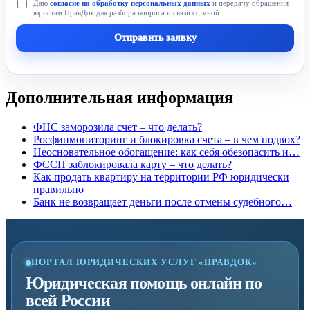
Даю
согласие на обработку персональных данных
и передачу обращения
юристам ПравДок для разбора вопроса и связи со мной.
Отправить заявку
Дополнительная информация
ФНС заморозила счет – что делать?
Росфинмониторинг и блокировка счета – в чем подвох?
Неосновательное обогащение: как себя обезопасить и…
ФССП заблокировала карту – что делать?
Как продать квартиру на территории РФ юридически
правильно
Банк не возвращает деньги после отмены судебного…
ПОРТАЛ ЮРИДИЧЕСКИХ УСЛУГ «ПРАВДОК»
Юридическая помощь онлайн по
всей России