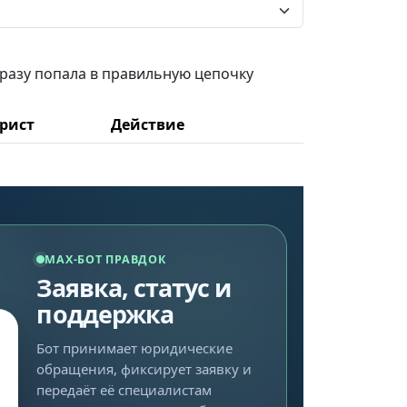
сразу попала в правильную цепочку
рист
Действие
MAX-БОТ ПРАВДОК
Заявка, статус и
поддержка
Бот принимает юридические
обращения, фиксирует заявку и
передаёт её специалистам