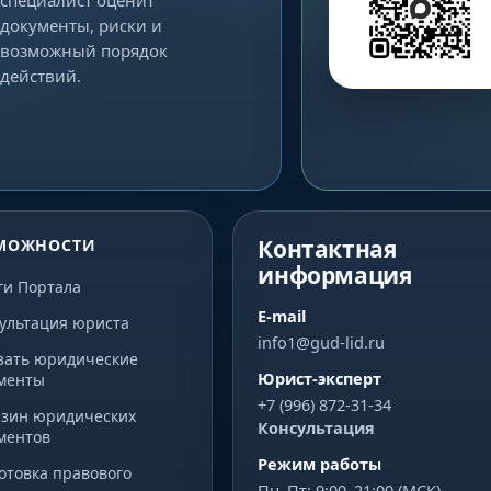
документы, риски и
возможный порядок
действий.
Контактная
МОЖНОСТИ
информация
ги Портала
E-mail
ультация юриста
info1@gud-lid.ru
зать юридические
Юрист-эксперт
менты
+7 (996) 872-31-34
зин юридических
Консультация
ментов
Режим работы
отовка правового
Пн–Пт: 9:00–21:00 (МСК)