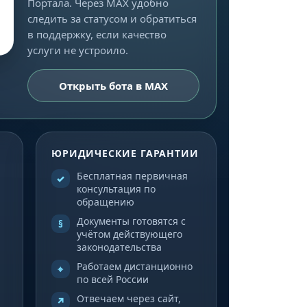
Портала. Через MAX удобно
следить за статусом и обратиться
в поддержку, если качество
услуги не устроило.
Открыть бота в MAX
ЮРИДИЧЕСКИЕ ГАРАНТИИ
Бесплатная первичная
✓
консультация по
обращению
Документы готовятся с
§
учётом действующего
законодательства
Работаем дистанционно
⌖
по всей России
Отвечаем через сайт,
↗