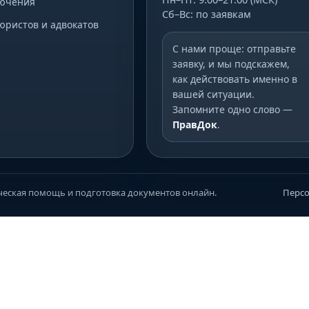
ючения
Сб–Вс: по заявкам
юристов и адвокатов
С нами проще: отправьте
заявку, и мы подскажем,
как действовать именно в
вашей ситуации.
Запомните одно слово —
ПравДок
.
еская помощь и подготовка документов онлайн.
Перс