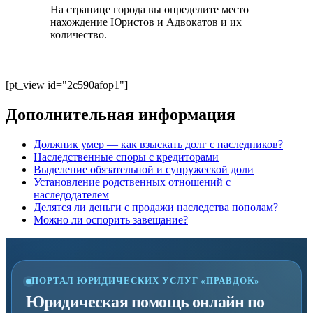
На странице города вы определите место
нахождение Юристов и Адвокатов и их
количество.
[pt_view id="2c590afop1"]
Дополнительная информация
Должник умер — как взыскать долг с наследников?
Наследственные споры с кредиторами
Выделение обязательной и супружеской доли
Установление родственных отношений с
наследодателем
Делятся ли деньги с продажи наследства пополам?
Можно ли оспорить завещание?
ПОРТАЛ ЮРИДИЧЕСКИХ УСЛУГ «ПРАВДОК»
Юридическая помощь онлайн по