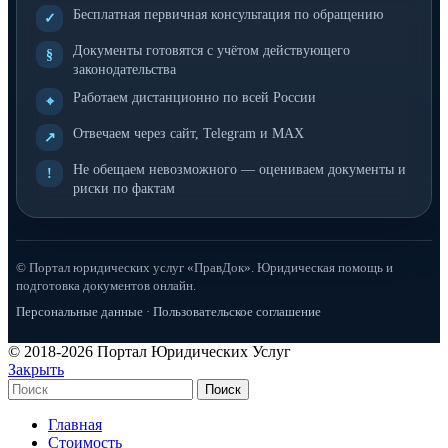
Бесплатная первичная консультация по обращению
✓
Документы готовятся с учётом действующего
§
законодательства
Работаем дистанционно по всей России
⌖
Отвечаем через сайт, Telegram и MAX
↗
Не обещаем невозможного — оцениваем документы и
!
риски по фактам
© Портал юридических услуг «ПравДок». Юридическая помощь и
подготовка документов онлайн.
Персональные данные
·
Пользовательское соглашение
© 2018-2026 Портал Юридических Услуг
Закрыть
Поиск
Главная
Стоимость