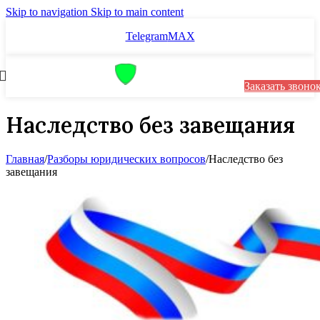
Skip to navigation
Skip to main content
Telegram
MAX
Заказать звоно
Наследство без завещания
Главная
/
Разборы юридических вопросов
/
Наследство без
завещания