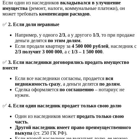
Если один из наследников
вкладывался в улучшение
имущества
(ремонт, налоги, коммунальные платежи), он
может требовать
компенсации расходов
.
✅
2. Если доли неравные
Например, у одного
2/3
, а у другого
1/3
, то при продаже
деньги делятся
по этим долям
.
Если продали квартиру за
4 500 000 рублей
, наследник с
2/3 получит 3 000 000
, а с
1/3 – 1 500 000
.
✅
3. Если наследники договорились продать имущество
вместе
Если все наследники согласны, продается
вся
недвижимость сразу
, а деньги делятся
по долям
.
Сделка оформляется
по соглашению
– нотариус не
нужен.
✅
4. Если один наследник продает только свою долю
Один из наследников может
продать только свою
часть
.
Другой наследник имеет право преимущественного
выкупа
(ст. 250 ГК РФ).
Если второй наследник не выкупает долю, ее можно