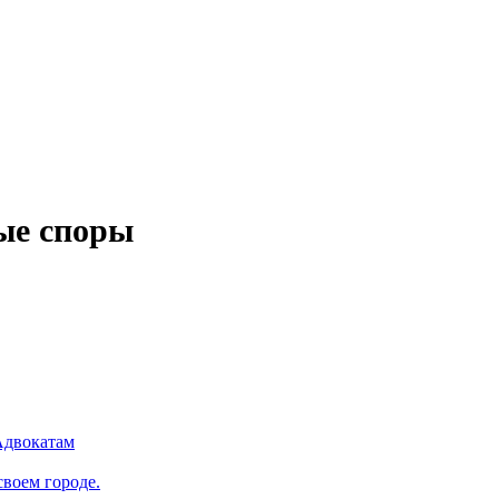
ые споры
Адвокатам
воем городе.