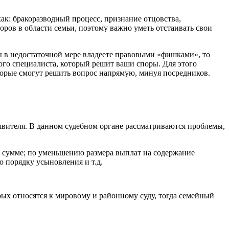
ак: бракоразводный процесс, признание отцовства,
оров в области семьи, поэтому важно уметь отстаивать свои
вы в недостаточной мере владеете правовыми «фишками», то
ого специалиста, который решит ваши споры. Для этого
оторые смогут решить вопрос напрямую, минуя посредников.
явителя. В данном судебном органе рассматриваются проблемы,
й сумме; по уменьшению размера выплат на содержание
о порядку усыновления и т.д.
рых относятся к мировому и районному суду, тогда семейный