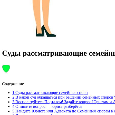
Суды рассматривающие семейн
Содержание
1 Суды рассматривающие семейные споры
2 В какой суд обращаться при решении семейных споров?
3 Воспользуйтесь Порталом! Задайте вопрос Юристам и 
4 Опишите вопрос — юрист разберётся
5 Найдите Юриста или Адвоката по Семейным спорам в с