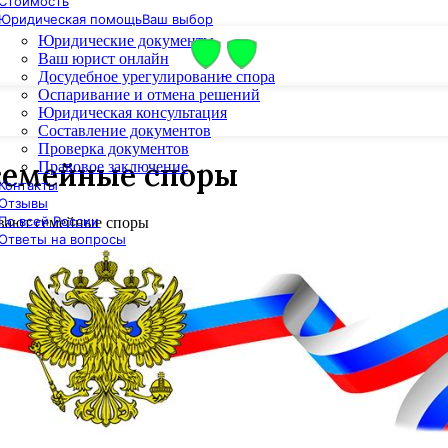
Стоимость
Юридическая помощь
Ваш выбор
Юридические документы
Ваш юрист онлайн
Досудебное урегулирование спора
Оспаривание и отмена решений
Юридическая консультация
Составление документов
Проверка документов
семейные споры
Правовое заключение
Контакты
Отзывы
По всей России
ивают семейные споры
Ответы на вопросы