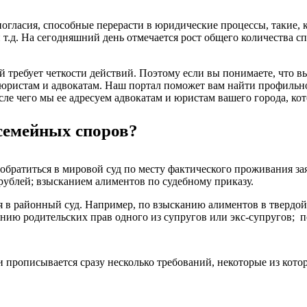
гласия, способные перерасти в юридические процессы, такие, к
т.д. На сегодняшний день отмечается рост общего количества сп
й требует четкости действий. Поэтому если вы понимаете, что 
 юристам и адвокатам. Наш портал поможет вам найти профильн
осле чего мы ее адресуем адвокатам и юристам вашего города, к
семейных споров?
обратиться в мировой суд по месту фактического проживания за
рублей; взысканием алиментов по судебному приказу.
я в районный суд. Например, по взысканию алиментов в твердо
нию родительских прав одного из супругов или экс-супругов; п
и прописывается сразу несколько требований, некоторые из кото