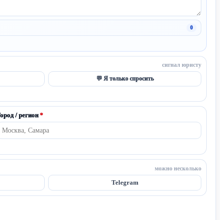
0
сигнал юристу
💬 Я только спросить
ород / регион
*
можно несколько
Telegram