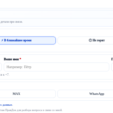
детали при связи.
⚡ В ближайшее время
🕘 Не горит
Ваше имя
*
Г
ся к +7.
MAX
WhatsApp
ых данных
.
ам ПравДок для разбора вопроса и связи со мной.