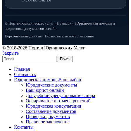
риски по фактам
© Портал юридических услуг «ПравДок». Юридическая помощь и
подготовка документов онлайн.
Персональные данные
·
Пользовательское соглашение
© 2018-2026 Портал Юридических Услуг
Закрыть
Поиск
Главная
Стоимость
Юридическая помощь
Ваш выбор
Юридические документы
Ваш юрист онлайн
Досудебное урегулирование спора
Оспаривание и отмена решений
Юридическая консультация
Составление документов
Проверка документов
Правовое заключение
Контакты