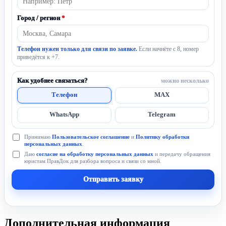
Город / регион
*
Телефон нужен только для связи по заявке.
Если начнёте с 8, номер
приведётся к +7.
Как удобнее связаться?
можно несколько
Телефон
MAX
WhatsApp
Telegram
Принимаю
Пользовательское соглашение
и
Политику обработки
персональных данных
.
Даю
согласие на обработку персональных данных
и передачу обращения
юристам ПравДок для разбора вопроса и связи со мной.
Отправить заявку
Дополнительная информация