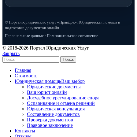
© Портал юридических услуг «ПравДок». Юридическая помощь и
подготовка документов онлайн.
Персональные данные
·
Пользовательское соглашение
© 2018-2026 Портал Юридических Услуг
Закрыть
Поиск
Главная
Стоимость
Юридическая помощь
Ваш выбор
Юридические документы
Ваш юрист онлайн
Досудебное урегулирование спора
Оспаривание и отмена решений
Юридическая консультация
Составление документов
Проверка документов
Правовое заключение
Контакты
Отзывы