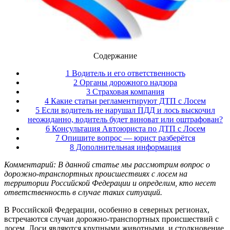
Содержание
1 Водитель и его ответственность
2 Органы дорожного надзора
3 Страховая компания
4 Какие статьи регламентируют ДТП с Лосем
5 Если водитель не нарушал ПДД и лось выскочил
неожиданно, водитель будет виноват или оштрафован?
6 Консультация Автоюриста по ДТП с Лосем
7 Опишите вопрос — юрист разберётся
8 Дополнительная информация
Комментарий: В данной статье мы рассмотрим вопрос о
дорожно-транспортных происшествиях с лосем на
территории Российской Федерации и определим, кто несет
ответственность в случае таких ситуаций.
В Российской Федерации, особенно в северных регионах,
встречаются случаи дорожно-транспортных происшествий с
лосем. Лоси являются крупными животными, и столкновение