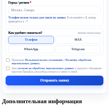
Город / регион
*
Телефон нужен только для связи по заявке.
Если начнёте с 8, номер
приведётся к +7.
Как удобнее связаться?
можно несколько
Телефон
MAX
WhatsApp
Telegram
Принимаю
Пользовательское соглашение
и
Политику обработки
персональных данных
.
Даю
согласие на обработку персональных данных
и передачу обращения
юристам ПравДок для разбора вопроса и связи со мной.
Отправить заявку
Дополнительная информация